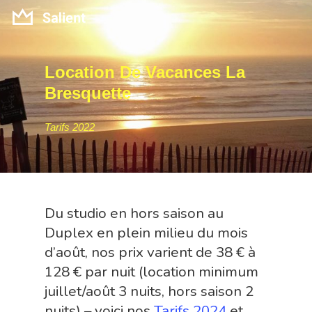
Location
De
Vacances
La
Hit enter to search or ESC to close
Bresquette
Tarifs 2022
Du studio en hors saison au
Duplex en plein milieu du mois
d’août, nos prix varient de 38 € à
128 € par nuit (location minimum
juillet/août 3 nuits, hors saison 2
nuits) – voici nos
Tarifs 2024
et