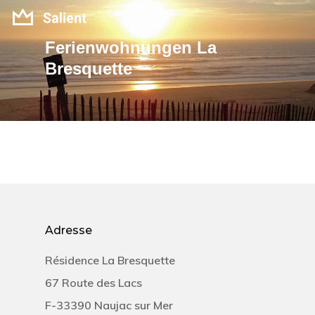
Ferienwohnungen
La
Bresquette
Hit enter to search or ESC to close
Adresse
Résidence La Bresquette
67 Route des Lacs
F-33390 Naujac sur Mer